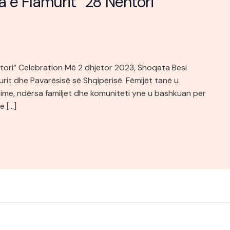
 e Flamurit “28 Nëntori”
tori” Celebration Më 2 dhjetor 2023, Shoqata Besi
urit dhe Pavarësisë së Shqipërisë. Fëmijët tanë u
itime, ndërsa familjet dhe komuniteti ynë u bashkuan për
ë […]