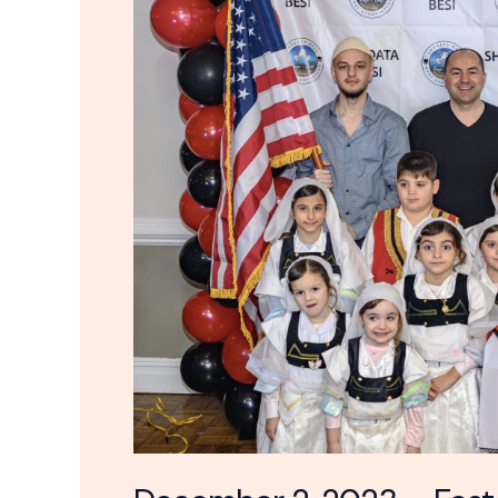
Festa
e
Flamurit
“28
Nëntori”
Celebration