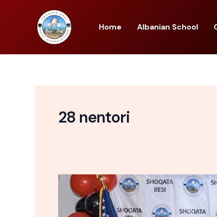
Skip
to
Home
Albanian School
content
28 nentori
December
2,
2023
–